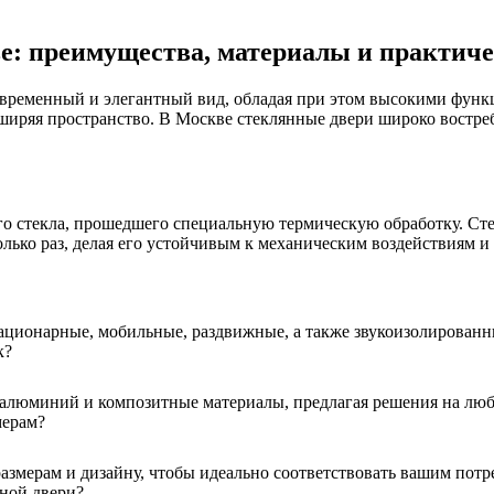
е: преимущества, материалы и практич
ременный и элегантный вид, обладая при этом высокими функц
сширяя пространство. В Москве стеклянные двери широко востреб
 стекла, прошедшего специальную термическую обработку. Стекл
олько раз, делая его устойчивым к механическим воздействиям и
ационарные, мобильные, раздвижные, а также звукоизолированн
к?
 алюминий и композитные материалы, предлагая решения на люб
мерам?
змерам и дизайну, чтобы идеально соответствовать вашим потре
жной двери?