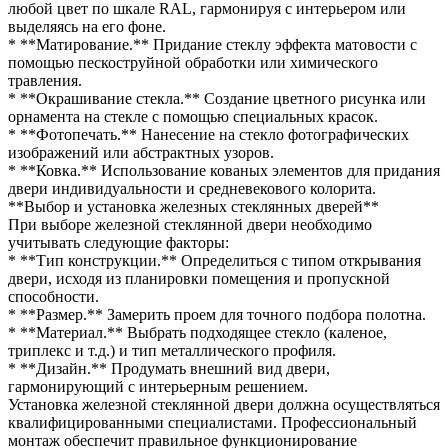
любой цвет по шкале RAL, гармонируя с интерьером или
выделяясь на его фоне.
* **Матирование.** Придание стеклу эффекта матовости с
помощью пескоструйной обработки или химического
травления.
* **Окрашивание стекла.** Создание цветного рисунка или
орнамента на стекле с помощью специальных красок.
* **Фотопечать.** Нанесение на стекло фотографических
изображений или абстрактных узоров.
* **Ковка.** Использование кованых элементов для придания
двери индивидуальности и средневекового колорита.
**Выбор и установка железных стеклянных дверей**
При выборе железной стеклянной двери необходимо
учитывать следующие факторы:
* **Тип конструкции.** Определиться с типом открывания
двери, исходя из планировки помещения и пропускной
способности.
* **Размер.** Замерить проем для точного подбора полотна.
* **Материал.** Выбрать подходящее стекло (каленое,
триплекс и т.д.) и тип металлического профиля.
* **Дизайн.** Продумать внешний вид двери,
гармонирующий с интерьерным решением.
Установка железной стеклянной двери должна осуществляться
квалифицированными специалистами. Профессиональный
монтаж обеспечит правильное функционирование