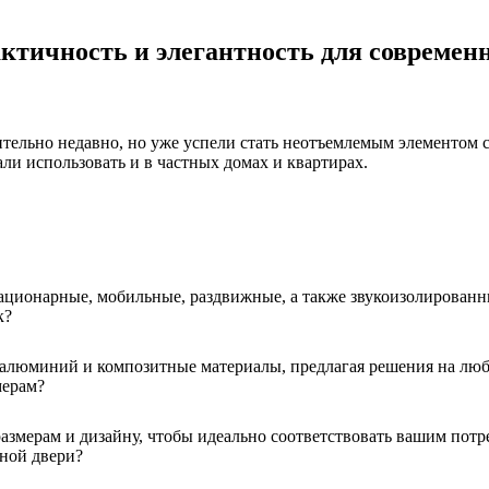
ктичность и элегантность для совреме
ительно недавно, но уже успели стать неотъемлемым элементом
али использовать и в частных домах и квартирах.
ационарные, мобильные, раздвижные, а также звукоизолированн
к?
 алюминий и композитные материалы, предлагая решения на люб
мерам?
змерам и дизайну, чтобы идеально соответствовать вашим потре
жной двери?