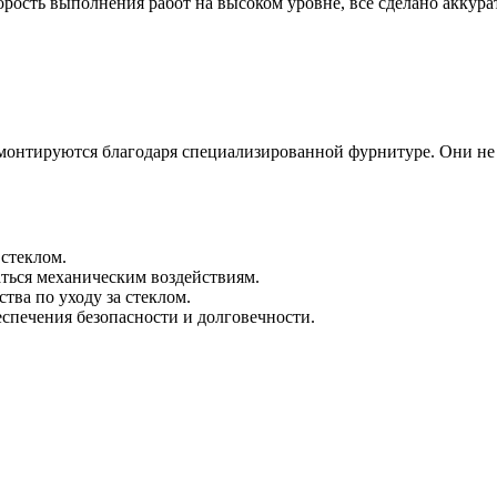
орость выполнения работ на высоком уровне, все сделано аккура
емонтируются благодаря специализированной фурнитуре. Они не
стеклом.
гаться механическим воздействиям.
тва по уходу за стеклом.
спечения безопасности и долговечности.