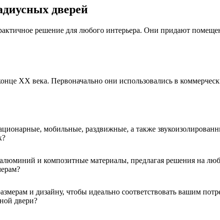
адиусных дверей
рактичное решение для любого интерьера. Они придают помеще
конце XX века. Первоначально они использовались в коммерческ
ационарные, мобильные, раздвижные, а также звукоизолированн
к?
 алюминий и композитные материалы, предлагая решения на люб
мерам?
змерам и дизайну, чтобы идеально соответствовать вашим потре
жной двери?