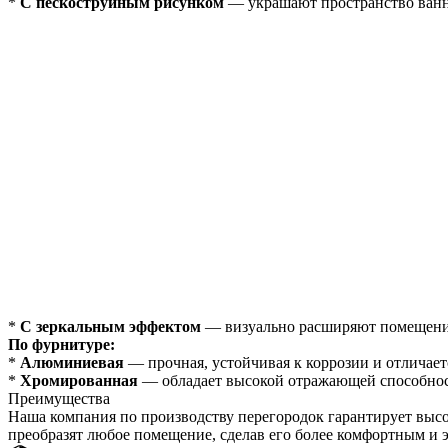
*
С пескоструйным рисунком
— украшают пространство ванн
*
С зеркальным эффектом
— визуально расширяют помещение
По фурнитуре:
*
Алюминиевая
— прочная, устойчивая к коррозии и отличае
*
Хромированная
— обладает высокой отражающей способност
Преимущества
Наша компания по производству перегородок гарантирует выс
преобразят любое помещение, сделав его более комфортным и