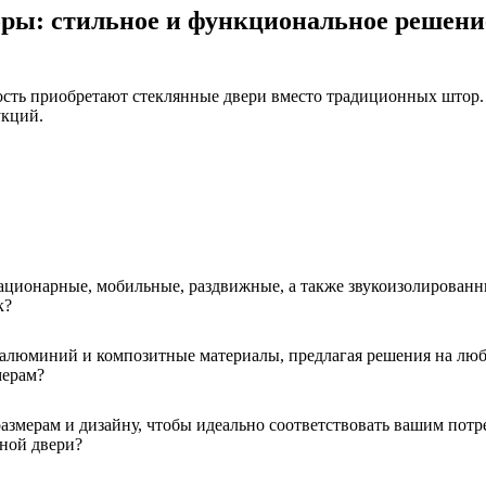
оры: стильное и функциональное решени
сть приобретают стеклянные двери вместо традиционных штор. 
укций.
ационарные, мобильные, раздвижные, а также звукоизолированн
к?
 алюминий и композитные материалы, предлагая решения на люб
мерам?
змерам и дизайну, чтобы идеально соответствовать вашим потре
жной двери?