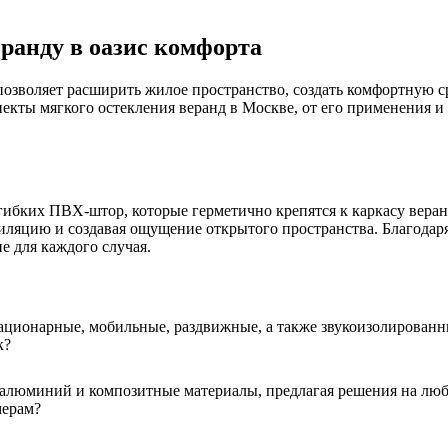
еранду в оазис комфорта
позволяет расширить жилое пространство, создать комфортную 
екты мягкого остекления веранд в Москве, от его применения и
 гибких ПВХ-штор, которые герметично крепятся к каркасу вера
тиляцию и создавая ощущение открытого пространства. Благодар
е для каждого случая.
ационарные, мобильные, раздвижные, а также звукоизолированн
к?
 алюминий и композитные материалы, предлагая решения на люб
мерам?