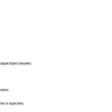
характеристиками:
овне.
тно и красиво.