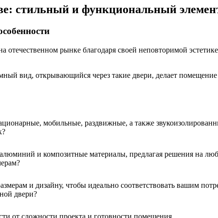
е: стильный и функциональный элемен
особенности
а отечественном рынке благодаря своей неповторимой эстетик
ный вид, открывающийся через такие двери, делает помещение 
ационарные, мобильные, раздвижные, а также звукоизолированн
к?
 алюминий и композитные материалы, предлагая решения на люб
мерам?
змерам и дизайну, чтобы идеально соответствовать вашим потре
жной двери?
ости от сложности проекта и готовности помещения.