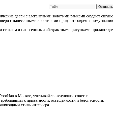
Оставить
ические двери с элегантными золотыми рамками создают ощуще
двери с нанесенными логотипами придают современному зданию
ым стеклом и нанесенными абстрактными рисунками придают до
 DoorHan в Москве, учитывайте следующие советы:
требованиям к приватности, освещенности и безопасности.
полняющими стиль интерьера.