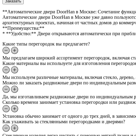
Заказать
**Автоматические двери DoorHan в Москве: Сочетание функци
Автоматические двери DoorHan в Москве уже давно пользуютс
архитектурных проектах, начиная от частных домов до коммер
**Преимущества:**
* **Удобство:** Двери открываются автоматически при прибл
Какие типы перегородок вы предлагаете?
Мы предлагаем широкий ассортимент перегородок, включая ст
Какие материалы вы используете для изготовления перегородо
Мы используем различные материалы, включая стекло, дерево,
Можно ли заказать раздвижные двери по индивидуальным раз
Да, мы изготавливаем раздвижные двери по индивидуальным ра
Сколько времени занимает установка перегородки или раздви
Установка обычно занимает от одного до трех дней, в зависим
Как ухаживать за стеклянными перегородками и дверями?
Стеклянные изделия легко чистить с помощью мягкой ткани и с