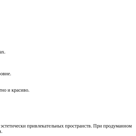
ах.
овне.
тно и красиво.
 эстетически привлекательных пространств. При продуманном
и.